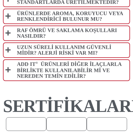
STANDARTLARDA ÜRETILMEKTEDIR?
ÜRÜNLERDE AROMA, KORUYUCU VEYA
RENKLENDIRICI BULUNUR MU?
RAF ÖMRÜ VE SAKLAMA KOŞULLARI
NASILDIR?
UZUN SÜRELI KULLANIM GÜVENLI
MIDIR? ALERJI RISKI VAR MI?
®
ADD IT
ÜRÜNLERI DIĞER ILAÇLARLA
BIRLIKTE KULLANILABILIR MI VE
NEREDEN TEMIN EDILIR?
SERTİFİKALAR