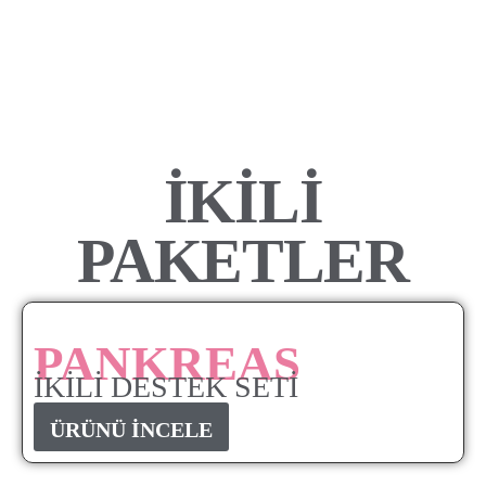
İKİLİ
PAKETLER
PANKREAS
İKİLİ DESTEK SETİ
ÜRÜNÜ İNCELE