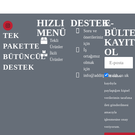
HIZLI
DESTEK
E-
MENÜ
BÜLT
Soru ve
TEK
önerileriniz
KAYIT
Tekli
için
PAKETTE
Ürünler
OL
İş
İkili
BÜTÜNCÜL
ortağımız
Ürünler
olmak
DESTEK
için
info@additpethealth.co.uk
E-bülten
kaydıyla
paylaştığım kişisel
verilerimin tarafıma
ileti gönderilmesi
amacıyla
işlenmesine onay
veriyorum.